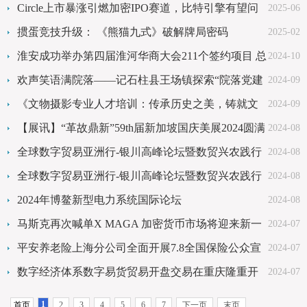
验守护上海及周边房屋安全
Circle上市暴涨引燃加密IPO赛道，比特引擎有望问
2025-06
鼎2026年“比特币挖矿第一股”
掼蛋竞技升级： 《熊猫九式》破解牌局密码
2025-02
淮安成功举办第四届淮河华商大会211个签约项目 总
2024-10
投资1486.4亿元
欢声笑语满院落——记石柱县王场镇探索“院落党建
2024-09
综合体”模式
《文物摄影专业人才培训：传承历史之美，铸就文
2024-09
化辉煌》
【展讯】“革故鼎新”59th届新加坡国庆美展2024圆满
2024-08
谢幕
全球数字贸易亚洲行-银川高峰论坛暨数贸兴农践行
2024-08
峰会在银川召开
全球数字贸易亚洲行-银川高峰论坛暨数贸兴农践行
2024-08
峰会在银川召开
2024年博鳌新型电力系统国际论坛
2024-08
马斯克再次喊单X MAGA 加密货币市场将迎来新一
2024-07
轮牛市
平安养老险上海分公司全面开展7.8全国保险公众宣
2024-07
传日系列活动
数字经济体系数字易货贸易开盘交易在重庆隆重开
2024-07
幕
1
首页
2
3
4
5
6
7
下一页
末页