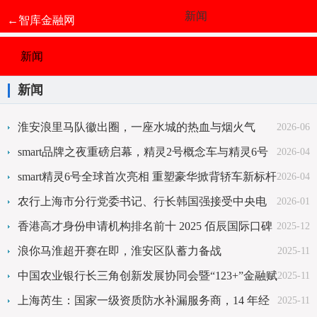
新闻
←智库金融网
新闻
新闻
淮安浪里马队徽出圈，一座水城的热血与烟火气
2026-06
smart品牌之夜重磅启幕，精灵2号概念车与精灵6号
2026-04
全球首秀
smart精灵6号全球首次亮相 重塑豪华掀背轿车新标杆
2026-04
农行上海市分行党委书记、行长韩国强接受中央电
2026-01
视台财经频道专访
香港高才身份申请机构排名前十 2025 佰辰国际口碑
2025-12
与实力位居前列
浪你马淮超开赛在即，淮安区队蓄力备战
2025-11
中国农业银行长三角创新发展协同会暨“123+”金融赋
2025-11
能科技创新专项活动在沪成功举办
上海芮生：国家一级资质防水补漏服务商，14 年经
2025-11